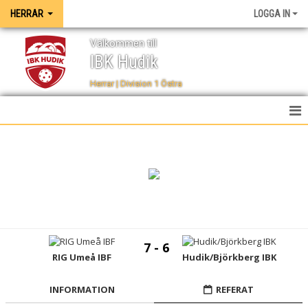
HERRAR
LOGGA IN
Välkommen till
IBK Hudik
Herrar | Division 1 Östra
HEM
NYHETER
TRUPPEN
KALENDER
7 - 6
SPELSCHEMA
RIG Umeå IBF
Hudik/Björkberg IBK
TABELL
INFORMATION
REFERAT