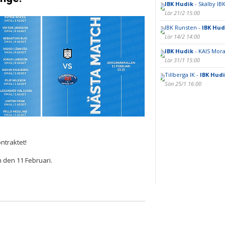
IBK Hudik
- Skälby IB
Lör 21/2 15:00
IBK Runsten -
IBK Hud
Lör 14/2 14:00
IBK Hudik
- KAIS Mora
Lör 31/1 15:00
Tillberga IK -
IBK Hud
Sön 25/1 16:00
ontraktet!
m den 11 Februari.