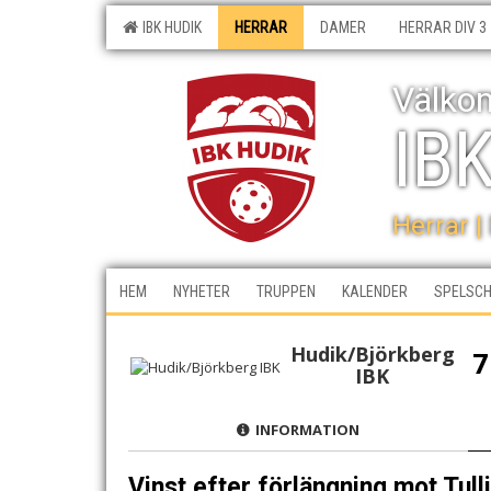
IBK HUDIK
HERRAR
DAMER
HERRAR DIV 3
Välkom
IB
Herrar |
HEM
NYHETER
TRUPPEN
KALENDER
SPELSC
Hudik/Björkberg
7
IBK
INFORMATION
Vinst efter förlängning mot Tull