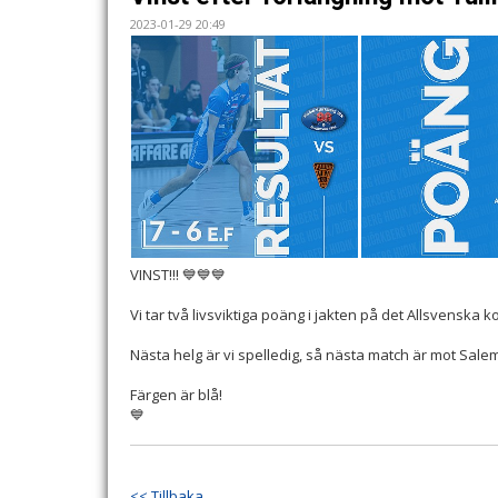
2023-01-29 20:49
VINST!!! 💙💙💙
Vi tar två livsviktiga poäng i jakten på det Allsvenska k
Nästa helg är vi spelledig, så nästa match är mot Sale
Färgen är blå!
💙
<< Tillbaka