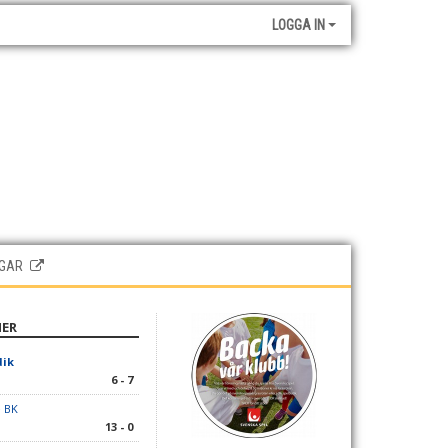
LOGGA IN
GAR
HER
dik
6 - 7
e BK
13 - 0