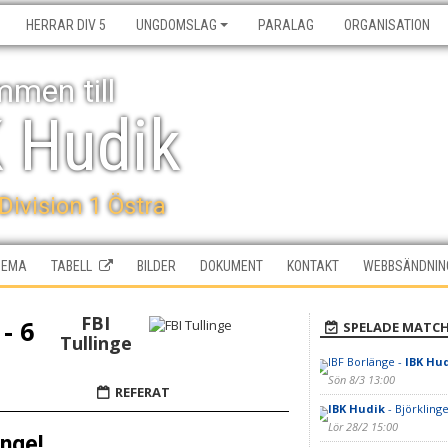
HERRAR DIV 5
UNGDOMSLAG
PARALAG
ORGANISATION
men till
K Hudik
 Division 1 Östra
HEMA
TABELL
BILDER
DOKUMENT
KONTAKT
WEBBSÄNDNIN
FBI
 - 6
SPELADE MATC
Tullinge
IBF Borlänge -
IBK Hu
Sön 8/3 13:00
REFERAT
IBK Hudik
- Björkling
Lör 28/2 15:00
inge!