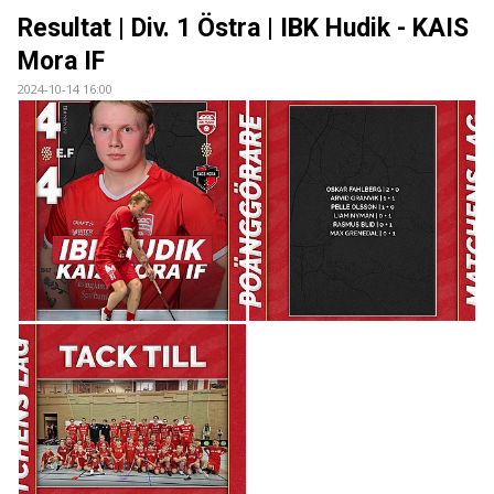
BILDER
Resultat | Div. 1 Östra | IBK Hudik - KAIS
Mora IF
DOKUMENT
2024-10-14 16:00
KONTAKT
WEBBSÄNDNINGAR