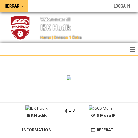
HERRAR
LOGGA IN
Välkommen till
IBK Hudik
Herrar | Division 1 Östra
HEM
NYHETER
TRUPPEN
KALENDER
4 - 4
SPELSCHEMA
IBK Hudik
KAIS Mora IF
TABELL
INFORMATION
REFERAT