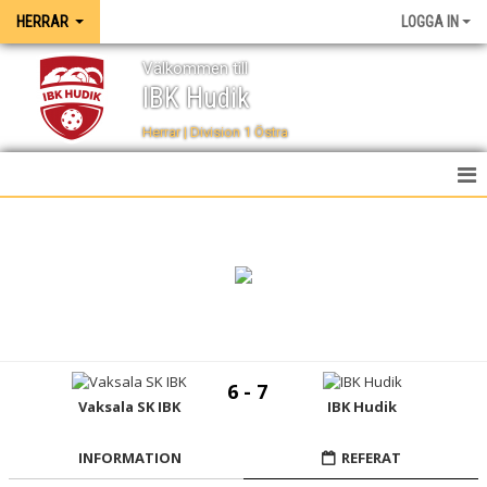
HERRAR
LOGGA IN
Välkommen till
IBK Hudik
Herrar | Division 1 Östra
HEM
NYHETER
TRUPPEN
KALENDER
6 - 7
SPELSCHEMA
Vaksala SK IBK
IBK Hudik
TABELL
INFORMATION
REFERAT