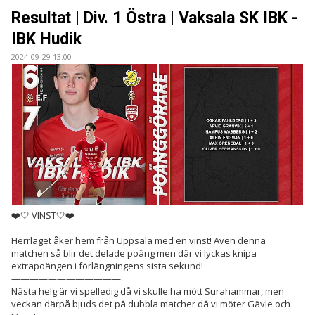
BILDER
Resultat | Div. 1 Östra | Vaksala SK IBK -
IBK Hudik
DOKUMENT
2024-09-29 13:00
KONTAKT
WEBBSÄNDNINGAR
❤️🤍 VINST🤍❤️
————————————
Herrlaget åker hem från Uppsala med en vinst! Även denna
matchen så blir det delade poäng men där vi lyckas knipa
extrapoängen i förlängningens sista sekund!
————————————
Nästa helg är vi spelledig då vi skulle ha mött Surahammar, men
veckan därpå bjuds det på dubbla matcher då vi möter Gävle och