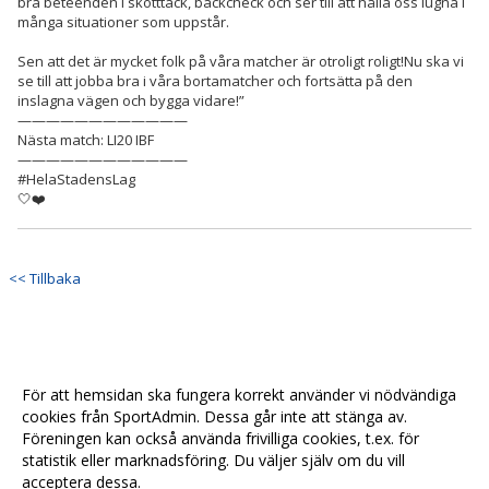
bra beteenden i skotttäck, backcheck och ser till att hålla oss lugna i
många situationer som uppstår.
Sen att det är mycket folk på våra matcher är otroligt roligt!Nu ska vi
se till att jobba bra i våra bortamatcher och fortsätta på den
inslagna vägen och bygga vidare!”
————————————
Nästa match: LI20 IBF
————————————
#HelaStadensLag
🤍❤️
<< Tillbaka
För att hemsidan ska fungera korrekt använder vi nödvändiga
cookies från SportAdmin. Dessa går inte att stänga av.
Föreningen kan också använda frivilliga cookies, t.ex. för
statistik eller marknadsföring. Du väljer själv om du vill
acceptera dessa.