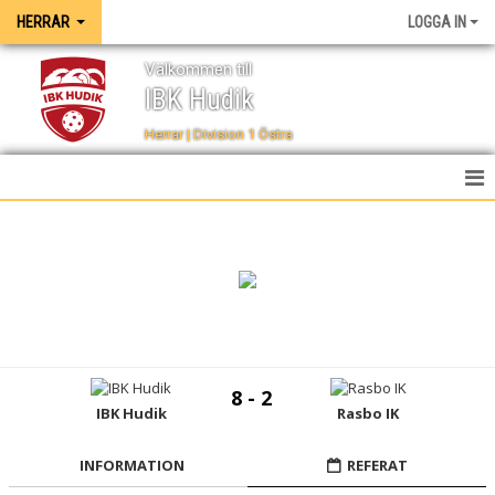
HERRAR
LOGGA IN
Välkommen till
IBK Hudik
Herrar | Division 1 Östra
HEM
NYHETER
TRUPPEN
KALENDER
8 - 2
SPELSCHEMA
IBK Hudik
Rasbo IK
TABELL
INFORMATION
REFERAT