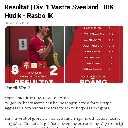
BILDER
Resultat | Div. 1 Västra Svealand | IBK
Hudik - Rasbo IK
DOKUMENT
2024-01-15 11:30
KONTAKT
WEBBSÄNDNINGAR
🤍❤️ VINST❤️🤍
————————————
Kommentar från Huvudtränare Martin:
“Vi gör vår bästa match den här säsongen. Starkt försvarsspel,
aggressiva och hanterar deras försök till högpress riktigt bra.
Sen har vi otroligt bra träff på spelvändningarna och special teams
idag där vi får utdelning i både powerplay och boxplay. Vi gör otroligt