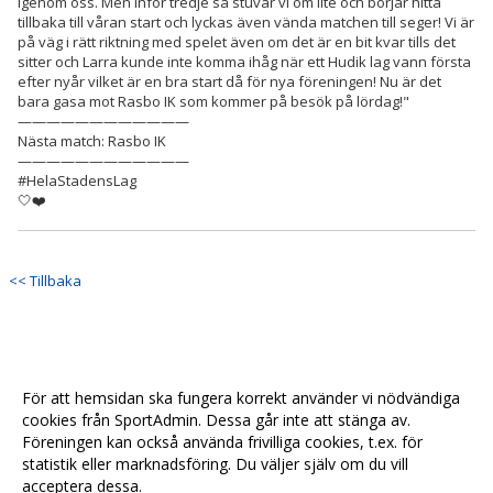
igenom oss. Men inför tredje så stuvar vi om lite och börjar hitta
tillbaka till våran start och lyckas även vända matchen till seger! Vi är
på väg i rätt riktning med spelet även om det är en bit kvar tills det
sitter och Larra kunde inte komma ihåg när ett Hudik lag vann första
efter nyår vilket är en bra start då för nya föreningen! Nu är det
bara gasa mot Rasbo IK som kommer på besök på lördag!"
————————————
Nästa match: Rasbo IK
————————————
#HelaStadensLag
🤍❤️
<< Tillbaka
För att hemsidan ska fungera korrekt använder vi nödvändiga
cookies från SportAdmin. Dessa går inte att stänga av.
Föreningen kan också använda frivilliga cookies, t.ex. för
statistik eller marknadsföring. Du väljer själv om du vill
acceptera dessa.