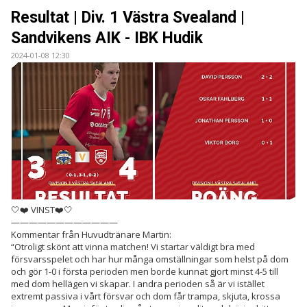
BILDER
Resultat | Div. 1 Västra Svealand |
Sandvikens AIK - IBK Hudik
DOKUMENT
2024-01-08 12:30
KONTAKT
WEBBSÄNDNINGAR
🤍❤️ VINST❤️🤍
————————————
Kommentar från Huvudtränare Martin:
“Otroligt skönt att vinna matchen! Vi startar väldigt bra med
försvarsspelet och har hur många omställningar som helst på dom
och gör 1-0 i första perioden men borde kunnat gjort minst 4-5 till
med dom hellägen vi skapar. I andra perioden så är vi istället
extremt passiva i vårt försvar och dom får trampa, skjuta, krossa