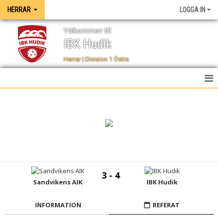
HERRAR
LOGGA IN
Välkommen till
IBK Hudik
Herrar | Division 1 Östra
HEM
NYHETER
TRUPPEN
KALENDER
3 - 4
SPELSCHEMA
Sandvikens AIK
IBK Hudik
TABELL
INFORMATION
REFERAT