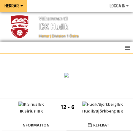
HERRAR
LOGGA IN
Välkommen till
IBK Hudik
Herrar | Division 1 Östra
HEM
NYHETER
TRUPPEN
KALENDER
12 - 6
SPELSCHEMA
IK Sirius IBK
Hudik/Björkberg IBK
TABELL
INFORMATION
REFERAT